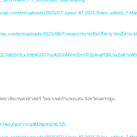
Gfg_5yHxzlNR8f_FY_G9SQFbKL?usp=sharing
com/wp-content/uploads/2025/07/Junior-AT-2025-Rules_edited_7-Mar
om/wp-content/uploads/2025/08/กำหนดการแข่งขันกรีฑายุวชนอีสาน-6
1FAIpQLSdB2hOLxJUtb8GOO7oyAQGOMVmZmYPZpXrqPQRL5aZaB7sWD
าวิทยาลัยเกษตรศาสตร์ วิทยาเขตกำแพงแสน จังหวัดนครปฐม
LtMK74vLjOpnCr1cq4M28pX5OXL5Zr