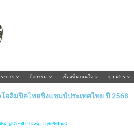
ครงการ
กิจกรรม
เรื่องที่น่าสนใจ
ข่าวสาร
โอลิมปิคไทยชิงแชมป์ประเทศไทย ปี 2568
KxlB3Kd_glC9H8UT1Dwq_Tzy6PMfhsO