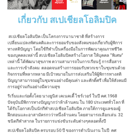
เกี่ยวกับ สเปเชียลโอลิมปิค
สเปเชียลโอลิมปิค เป็นโครงการนานาชาติ ที่สร้างการ
เปลี่ยนแปลงทัศนคติและการยอมรับของสังคมของเกี่ยวกับผู้พิการ
ทางสติปัญญา โดยใช้กีฬาเป็นครื่องมือในการพัฒนาคุณภาพชีวิต
ของบุคคลเหล่านี้ สเปเชียลโอลิมปิคสร้างโอกาส ให้บุคคล “พิเศษ”
เหล่านี้ ได้พัฒนาสุขภาพ ความสามารถในการเรียนรู้ การสื่อสาร
และการเข้าสังคม ตลอดจนสร้างการยอมรับพวกเขาในชุมชนด้วย
กิจกรรมที่หลากหลาย มีเป้าหมายในการส่งเสริมให้ผู้พิการทางสติ
ปัญญาสามารถอยู่ในชุมชนอย่างมีคุณค่า และศักดิ์ศรี เพื่อให้สังคมมี
การอยู่ร่วมกันอย่างมีความสุข
ริเริ่มและก่อตั้งโดย นางยูนิส เคเนคเดี้ ไชร์เวอร์ ในปี คศ.1968
ปัจจุบันมีพิการทางปัญญากว่าห้าล้านคน ใน 180 ประเทศทั่วโลก ที่
ได้รับโอกาสเป็นนักกีฬาสเปเชียลโอลิมปิค ภายใต้การดูแลของผู้
ฝึกสอนและอาสามัครกวว่าหนึ่งล้านคน โดยสามารถเลือกเล่น 32
ชนิดกีฬาสากล ในรายการแข่งขันระดับต่างๆตลอดทั้งปี
สเปเชียลโอลิมปิค ครบรอบ 50 ปี ของการดำเนินงาน ในปี คศ