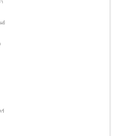
จำ
นย์
ด
ร์