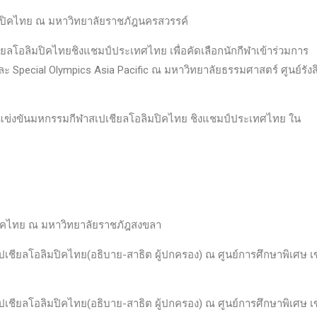
ปิคไทย ณ มหาวิทยาลัยราชภัฎนครสวรรค์
ลโอลิมปิคไทยชิงแชมป์ประเทศไทย เพื่อคัดเลือกนักกีฬาเข้าร่วมการ
ะ Special Olympics Asia Pacific ณ มหาวิทยาลัยธรรมศาสตร์ ศูนย์รังส
่วมแข่งขันมหกรรมกีฬาสเปเชียลโอลิมปิคไทย ชิงแชมป์ประเทศไทย ใน
ิคไทย ณ มหาวิทยาลัยราชภัฎสงขลา
ชียลโอลิมปิคไทย(อธิบาย-สาธิต ผู้ปกครอง) ณ ศูนย์การศึกษาพิเศษ 
ชียลโอลิมปิคไทย(อธิบาย-สาธิต ผู้ปกครอง) ณ ศูนย์การศึกษาพิเศษ 